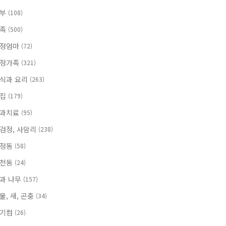
부부
(108)
가족
(500)
정엄마
(72)
정가족
(321)
식과 요리
(263)
맛집
(179)
과치료
(95)
검정, 사암리
(238)
보정동
(58)
서천동
(24)
과 나무
(157)
물, 새, 곤충
(34)
용기컴
(26)