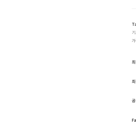
T
기
가
최
최
근
글
과
최
인
기
글
공
페
F
이
스