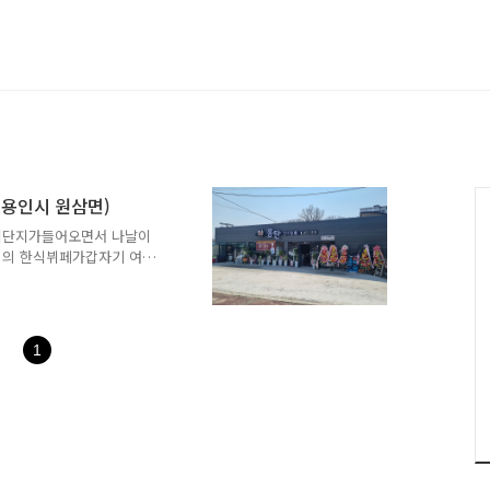
(용인시 원삼면)
산업단지가들어오면서 나날이
격의 한식뷔페가갑자기 여기
인이 하는한식뷔페에 초대를
걸어가요 조금 시간이 걸리고
네 길을 택해 걸어갑니다 아
한 농부들은 밭을 다 갈아
1
유를 부리면서천천히 걷다보
기는 고당리라는 동네인데요이
지센터와 농협과하나로 마트