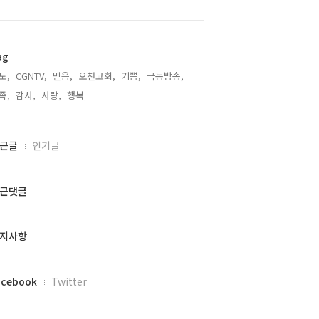
ag
도,
CGNTV,
믿음,
오천교회,
기쁨,
극동방송,
족,
감사,
사랑,
행복,
근글
인기글
근댓글
지사항
acebook
Twitter