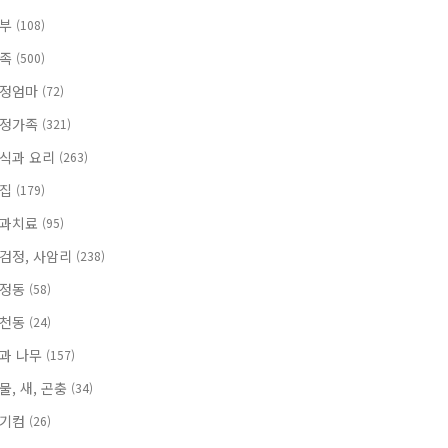
부부
(108)
가족
(500)
정엄마
(72)
정가족
(321)
식과 요리
(263)
맛집
(179)
과치료
(95)
검정, 사암리
(238)
보정동
(58)
서천동
(24)
과 나무
(157)
물, 새, 곤충
(34)
용기컴
(26)