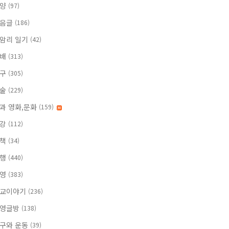
찬양
(97)
믿음글
(186)
암리 일기
(42)
보배
(313)
친구
(305)
미술
(229)
과 영화,문화
(159)
건강
(112)
산책
(34)
여행
(440)
하영
(383)
교이야기
(236)
영글방
(138)
구와 운동
(39)