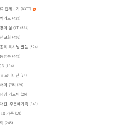
류 전체보기
(8377)
벽기도
(439)
명의 삶 QT
(534)
천교회
(496)
종목 목사님 말씀
(624)
동방송
(449)
GN
(134)
gn 모니터단
(34)
배의 큐티
(29)
생명 기도팀
(26)
대진, 주은혜가족
(343)
010 가족
(18)
속회
(245)