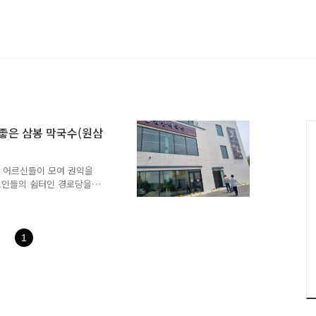
 좋은 삼봉 막국수(원삼
의 어르신들이 모여 권익을
노인들의 쉼터인 경로당을
때론 마을 꽃길가꾸기나 공
혜택을 안내하고,거동이 불
 하는 행사나 관광을 즐기
희 호수마을에 사시는 윤사
1
럽지만 저도 노인회에 가입
를여행도 다녀오고요명절에는
어버이날을 앞두고좋은 회식