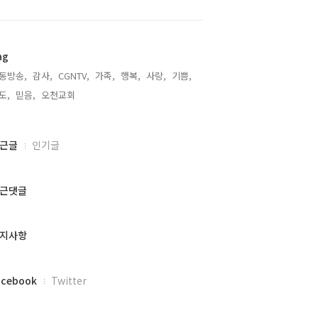
ag
동방송,
감사,
CGNTV,
가족,
행복,
사랑,
기쁨,
도,
믿음,
오천교회,
근글
인기글
근댓글
지사항
acebook
Twitter