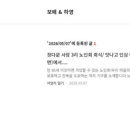
보배 & 하영
2026/05/07
1
정다운 사암 3리 노인회 회식/ 맛나고 인심
면)에서....
만 65세 이상이면 가입할 수 있는 노인회!우리 마을
보호하고 친목을 도모하는 자치 기구를 소개합니다 
관리하며식사 제공이나 여가 프로그램을 운영하고요
사암리 일기
2026.05.07
동체 작업에도 힘을 보탭니다정부 및 지자체의 복지 
편한 어르신의 안부를 확인하는 등서로를 돌보며 함게
고주민 간의 유대감도 끈끈이 다지고 있어요 마침 저
장님께서올해 사암3리 노인회장님이 되셔서ㅎㅎ 쑥스
하게 되었는데요 지난 3월에는 서해안으로 주꾸미
푸짐한 떡국도 선물로 받았어요그런데 오늘 또다시 
자리가 마련되어 마을의 어르신들과 함께 다..