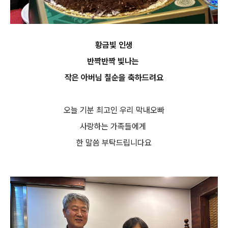
황금빛 인생
반짝반짝 빛나는
작은 아버님 칠순을
축하드려요
오늘 기분 최고인 우리 막내오빠
사랑하는 가족들에게
한 말씀 부탁드립니다요